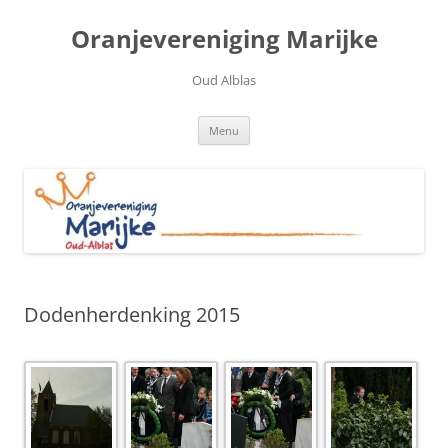
Ga
naar
Oranjevereniging Marijke
de
inhoud
Oud Alblas
Menu
Dodenherdenking 2015